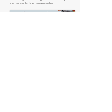
sin necesidad de herramientas.
04
Guía auxiliar para la pieza de trabajo
reducido
Valla desmontable para el procesamiento
reducido y la pieza de trabajo a corto.